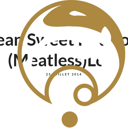
ean Sweet Potat
(Meatless)Loaf
25 JUILLET 2014