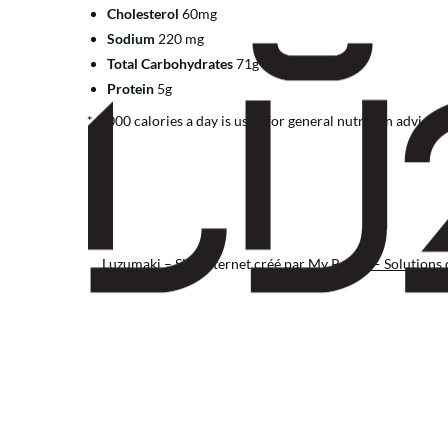
Cholesterol
60mg
Sodium
220 mg
Total Carbohydrates
71g
Protein
5g
* 2,000 calories a day is used for general nutrition advice, 
Luzumaki – Site internet créé par
My Resto — Solutions d