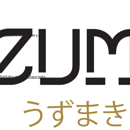
but calorie needs vary.
igitales pour restaurants