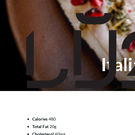
Ita
Calories
480
Total Fat
20g
Cholesterol
60mg