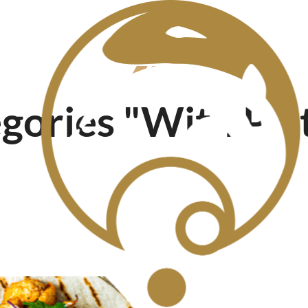
Menu
gories "With Pic